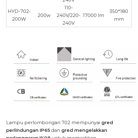
110-
HYD-702-
350*180
200w
240V/220-
17000 lm
200W
mm
240V
Lampu perlombongan 702 mempunyai
gred
perlindungan IP65
dan
gred mengelakkan
perlanggaran IK08
untuk memastikan