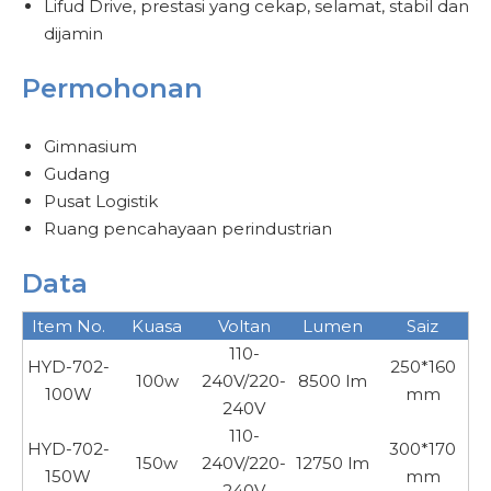
Lifud Drive, prestasi yang cekap, selamat, stabil dan
dijamin
Permohonan
Gimnasium
Gudang
Pusat Logistik
Ruang pencahayaan perindustrian
Data
Item No.
Kuasa
Voltan
Lumen
Saiz
110-
HYD-702-
250*160
100w
240V/220-
8500 lm
100W
mm
240V
110-
HYD-702-
300*170
150w
240V/220-
12750 lm
150W
mm
240V