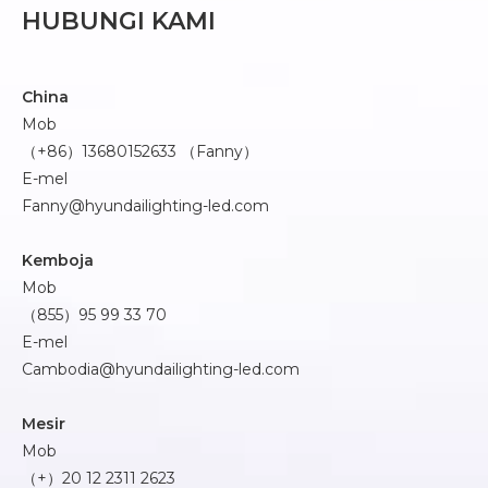
HUBUNGI KAMI
China
Mob
（+86）13680152633 （Fanny）
E-mel
Fanny@hyundailighting-led.com
Kemboja
Mob
（855）95 99 33 70
E-mel
Cambodia@hyundailighting-led.com
Mesir
Mob
（+）20 12 2311 2623