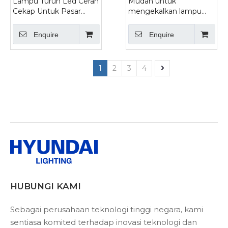
Lampu Turun Led Cerah
Mudah untuk
Cekap Untuk Pasar
mengekalkan lampu
Raya
bawah LED tetap untuk
hotel
Enquire
Enquire
1
2
3
4
HUBUNGI KAMI
Sebagai perusahaan teknologi tinggi negara, kami
sentiasa komited terhadap inovasi teknologi dan