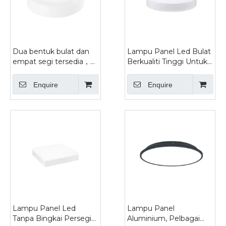
Dua bentuk bulat dan
Lampu Panel Led Bulat
empat segi tersedia，
Berkualiti Tinggi Untuk
Lampu roti yang
Ruang Tamu
menerangi kawasan
Enquire
Enquire
yang luas
Lampu Panel Led
Lampu Panel
Tanpa Bingkai Persegi
Aluminium, Pelbagai