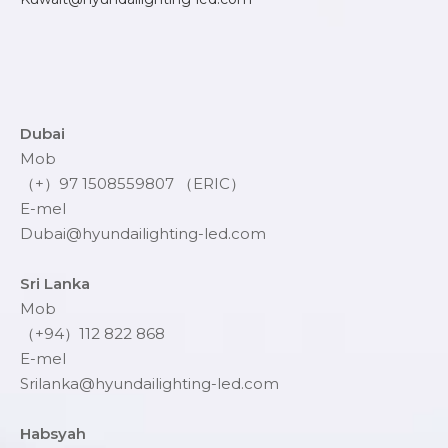
Dubai
Mob
（+）97 1508559807 （ERIC）
E-mel
Dubai@hyundailighting-led.com
Sri Lanka
Mob
（+94）112 822 868
E-mel
Srilanka@hyundailighting-led.com
Habsyah