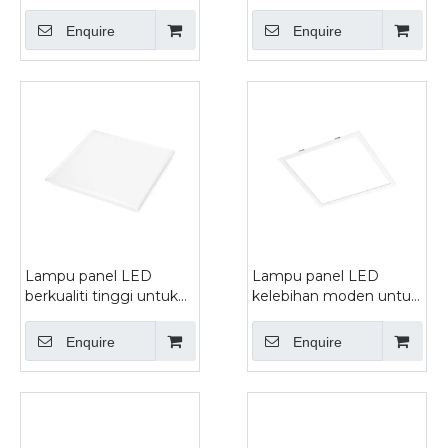
Stabil Untuk Kediaman
Saiz Boleh Dipilih, Jimat
Dan Praktikal
Enquire
Enquire
Lampu panel LED
Lampu panel LED
berkualiti tinggi untuk
kelebihan moden untuk
pejabat
pencahayaan seragam
Enquire
Enquire