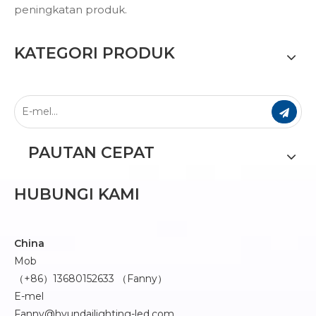
peningkatan produk.
KATEGORI PRODUK
PAUTAN CEPAT
HUBUNGI KAMI
China
Mob
（+86）13680152633 （Fanny）
E-mel
Fanny@hyundailighting-led.com