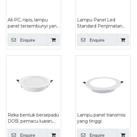
All-PC, nipis, lampu
Lampu Panel Led
panel tersembunyi yang
Standard Penjimatan
tinggi
Tenaga Untuk Pusat
Beli-belah
Enquire
Enquire
Reka bentuk bersepadu
Lampu panel transmisi
DOB, pemacu luaran,
yang tinggi
dua lampu panel skema
Enquire
Enquire