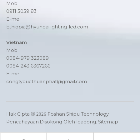
Mob
0911 5059 83
E-mel
Ethiopia@hyundailighting-led.com
Vietnam
Mob
0084-979 323089
0084-243 6367266
E-mel
congtyducthuanphat@gmail.com
Hak Cipta
Foshan Shipu Technology

2026
Pencahayaan.Disokong Oleh
leadong
.
Sitemap