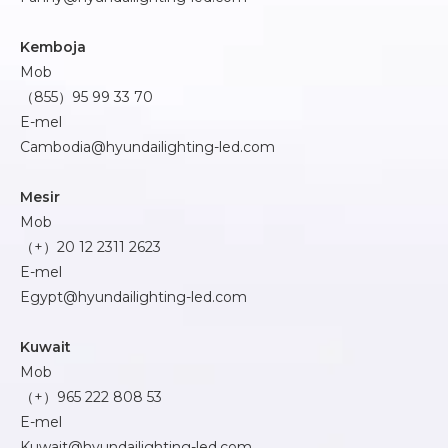
Kemboja
Mob
（855）95 99 33 70
E-mel
Cambodia@hyundailighting-led.com
Mesir
Mob
（+）20 12 2311 2623
E-mel
Egypt@hyundailighting-led.com
Kuwait
Mob
（+）965 222 808 53
E-mel
Kuwait@hyundailighting-led.com