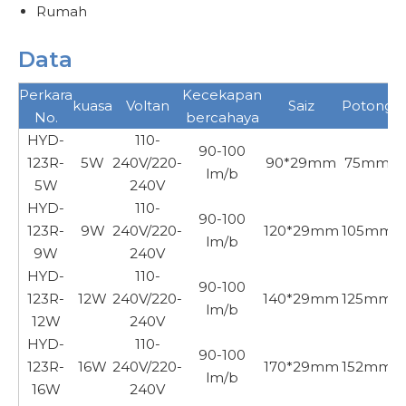
Rumah
Data
Perkara
Kecekapan
kuasa
Voltan
Saiz
Potong
No.
bercahaya
HYD-
110-
90-100
123R-
5W
240V/220-
90*29mm
75mm
lm/b
5W
240V
HYD-
110-
90-100
123R-
9W
240V/220-
120*29mm
105mm
lm/b
9W
240V
HYD-
110-
90-100
123R-
12W
240V/220-
140*29mm
125mm
lm/b
12W
240V
HYD-
110-
90-100
123R-
16W
240V/220-
170*29mm
152mm
lm/b
16W
240V