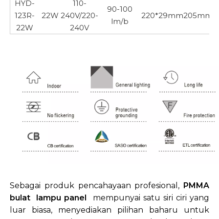
HYD-
110-
90-100
123R-
22W
240V/220-
220*29mm
205mm
lm/b
22W
240V
Sebagai produk pencahayaan profesional,
PMMA
bulat lampu panel
mempunyai satu siri ciri yang
luar biasa, menyediakan pilihan baharu untuk