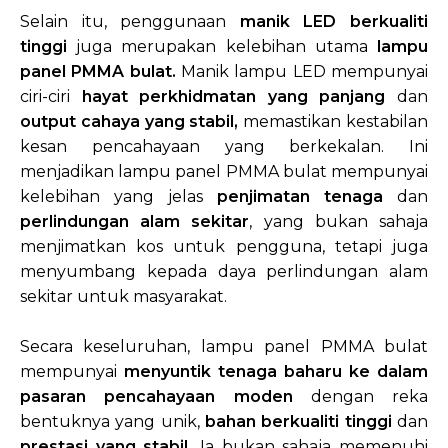
Selain itu, penggunaan
manik LED berkualiti
tinggi
juga merupakan kelebihan utama
lampu
panel PMMA bulat.
Manik lampu LED mempunyai
ciri-ciri
hayat perkhidmatan yang panjang
dan
output cahaya yang stabil,
memastikan kestabilan
kesan pencahayaan yang berkekalan. Ini
menjadikan lampu panel PMMA bulat mempunyai
kelebihan yang jelas
penjimatan tenaga
dan
perlindungan alam sekitar
, yang bukan sahaja
menjimatkan kos untuk pengguna, tetapi juga
menyumbang kepada daya perlindungan alam
sekitar untuk masyarakat.
Secara keseluruhan, lampu panel PMMA bulat
mempunyai
menyuntik tenaga baharu ke dalam
pasaran pencahayaan moden
dengan reka
bentuknya yang unik,
bahan berkualiti tinggi
dan
prestasi yang stabil.
Ia bukan sahaja memenuhi