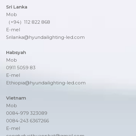
Sri Lanka
Mob
（+94）112 822 868
E-mel
Srilanka@hyundailighting-led.com
Habsyah
Mob
0911 5059 83
E-mel
Ethiopia@hyundailighting-led.com
Vietnam
Mob
0084-979 323089
0084-243 6367266
E-mel
congtyducthuanphat@gmail.com