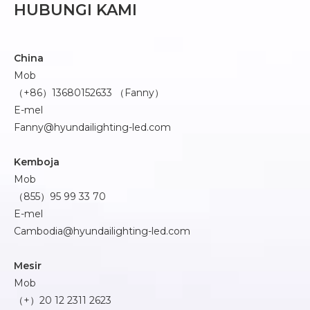
HUBUNGI KAMI
China
Mob
（+86）13680152633 （Fanny）
E-mel
Fanny@hyundailighting-led.com
Kemboja
Mob
（855）95 99 33 70
E-mel
Cambodia@hyundailighting-led.com
Mesir
Mob
（+）20 12 2311 2623