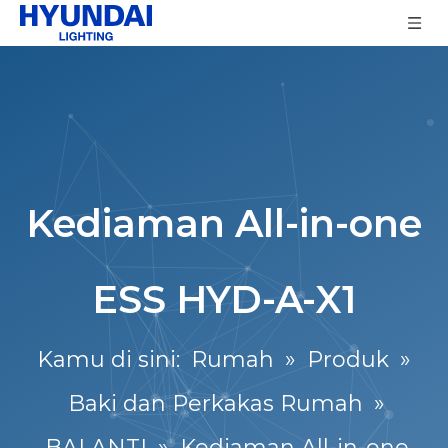
Kediaman All-in-one
ESS HYD-A-X1
Kamu di sini:
Rumah
»
Produk
»
Baki dan Perkakas Rumah
»
BALANTI
»
Kediaman All-in-one