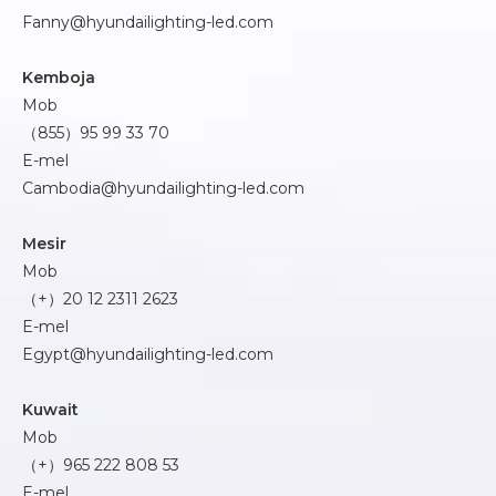
Fanny@hyundailighting-led.com
Kemboja
Mob
（855）95 99 33 70
E-mel
Cambodia@hyundailighting-led.com
Mesir
Mob
（+）20 12 2311 2623
E-mel
Egypt@hyundailighting-led.com
Kuwait
Mob
（+）965 222 808 53
E-mel