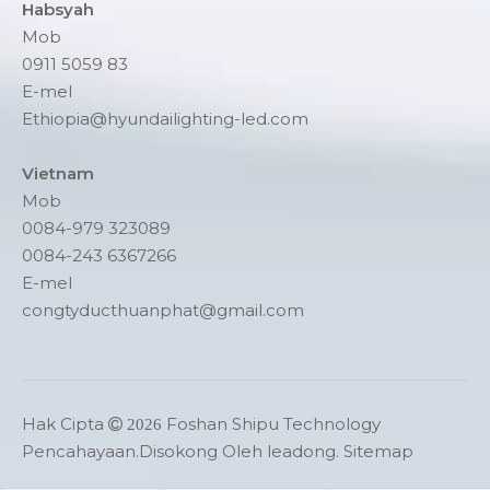
Habsyah
Mob
0911 5059 83
E-mel
Ethiopia@hyundailighting-led.com
Vietnam
Mob
0084-979 323089
0084-243 6367266
E-mel
congtyducthuanphat@gmail.com
Hak Cipta
Foshan Shipu Technology

2026
Pencahayaan.Disokong Oleh
leadong
.
Sitemap