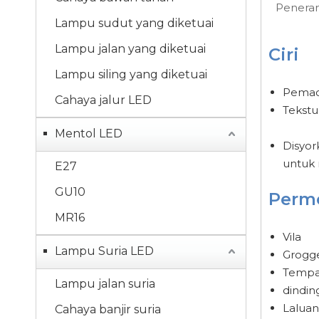
Penera
Lampu sudut yang diketuai
Lampu jalan yang diketuai
Ciri
Lampu siling yang diketuai
Pemacu 
Cahaya jalur LED
Tekstu
Mentol LED
Disyor
untuk 
E27
GU10
Perm
MR16
Vila
Lampu Suria LED
Grogg
Tempa
Lampu jalan suria
dindin
Laluan
Cahaya banjir suria