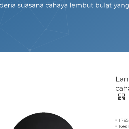
deria suasana cahaya lembut bulat yang
Lam
cah
IP65
Kes