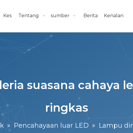
Kes
Tentang
sumber
Berita
Kenalan
eria suasana cahaya l
ringkas
k
»
Pencahayaan luar LED
»
Lampu din