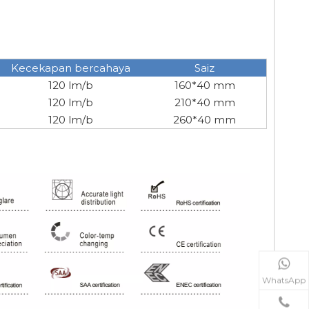
Kecekapan bercahaya
Saiz
120 lm/b
160*40 mm
120 lm/b
210*40 mm
120 lm/b
260*40 mm
WhatsApp