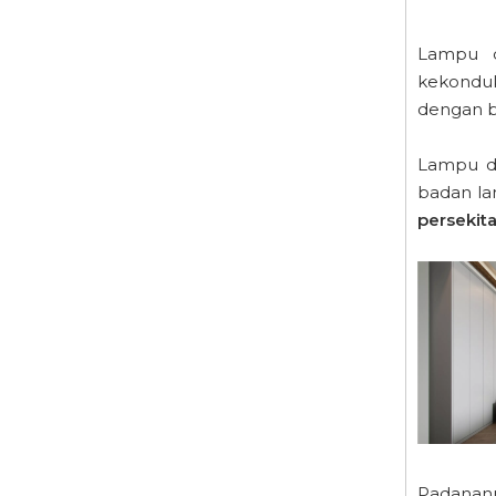
Lampu d
kekonduk
dengan 
Lampu d
badan la
persekit
Padana