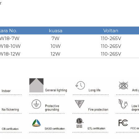
r
ara No.
kuasa
Voltan
W18-7W
7W
110-265V
W18-10W
10W
110-265V
W18-12W
12W
110-265V