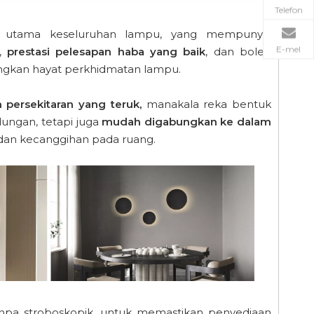
Telefon
 utama keseluruhan lampu, yang mempunyai
E-mel
,
prestasi pelesapan haba yang baik
, dan boleh
kan hayat perkhidmatan lampu.
 persekitaran yang teruk,
manakala reka bentuk
ungan, tetapi juga
mudah digabungkan ke dalam
an kecanggihan pada ruang.
npa stroboskopik, untuk memastikan penyediaan