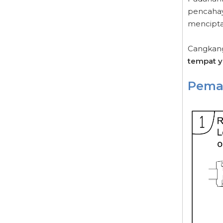
pencahay
mencipt
Cangkang 
tempat ya
Pema