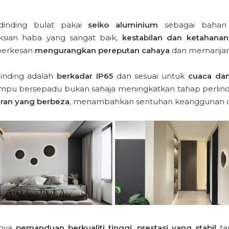
inding bulat pakai
seiko aluminium
sebagai bahan
sian haba yang sangat baik,
kestabilan dan ketahanan
berkesan
mengurangkan pereputan cahaya
dan memanjang
inding adalah
berkadar IP65
dan sesuai untuk
cuaca dan
mpu bersepadu bukan sahaja meningkatkan tahap perlind
aran yang berbeza
, menambahkan sentuhan keanggunan d
nnya
pemanduan berkualiti tinggi
,
prestasi yang stabil
ta