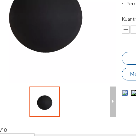
Pema
Kuantit
Me
W18