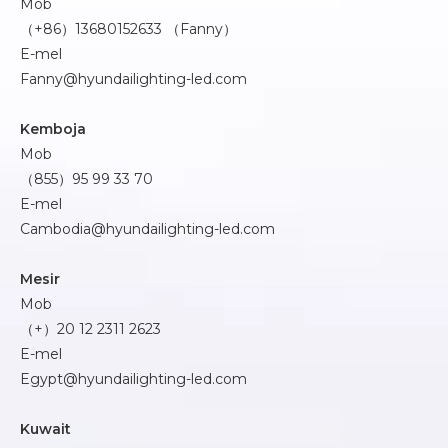
Mob
（+86）13680152633 （Fanny）
E-mel
Fanny@hyundailighting-led.com
Kemboja
Mob
（855）95 99 33 70
E-mel
Cambodia@hyundailighting-led.com
Mesir
Mob
（+）20 12 2311 2623
E-mel
Egypt@hyundailighting-led.com
Kuwait