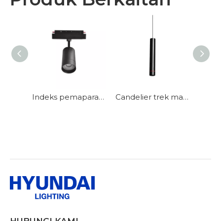
Lampu magnet yang memancarkan seragam banjir-HF22Y
Indeks pemaparan warna tinggi, memulihkan warna sebenar, cahaya panduan magnetik
Candelier trek magnet berfesyen ringkas dan cantik