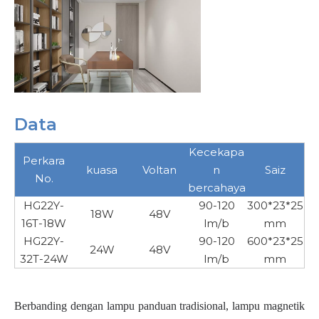
Data
Kecekapa
Perkara
kuasa
Voltan
n
Saiz
No.
bercahaya
HG22Y-
90-120
300*23*25
18W
48V
16T-18W
lm/b
mm
HG22Y-
90-120
600*23*25
24W
48V
32T-24W
lm/b
mm
Berbanding dengan lampu panduan tradisional, lampu magnetik