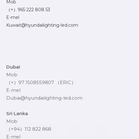
Mob
（+）965 222 808 53
E-mel
Kuwait@hyundailighting-led.com
Dubai
Mob
（+）97 1508559807 （ERIC）
E-mel
Dubai@hyundailighting-led.com
Sri Lanka
Mob
（+94）112 822 868
E-mel