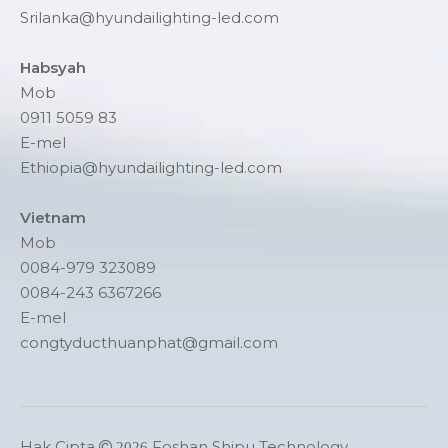
Srilanka@hyundailighting-led.com
Habsyah
Mob
0911 5059 83
E-mel
Ethiopia@hyundailighting-led.com
Vietnam
Mob
0084-979 323089
0084-243 6367266
E-mel
congtyducthuanphat@gmail.com
Hak Cipta
Foshan Shipu Technology

2026