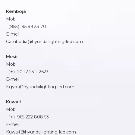
Kemboja
Mob
（855）95 99 33 70
E-mel
Cambodia@hyundailighting-led.com
Mesir
Mob
（+）20 12 2311 2623
E-mel
Egypt@hyundailighting-led.com
Kuwait
Mob
（+）965 222 808 53
E-mel
Kuwait@hyundailighting-led.com