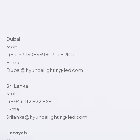
Dubai
Mob
（+）97 1508559807 （ERIC）
E-mel
Dubai@hyundailighting-led.com
Sri Lanka
Mob
（+94）112 822 868
E-mel
Srilanka@hyundailighting-led.com
Habsyah