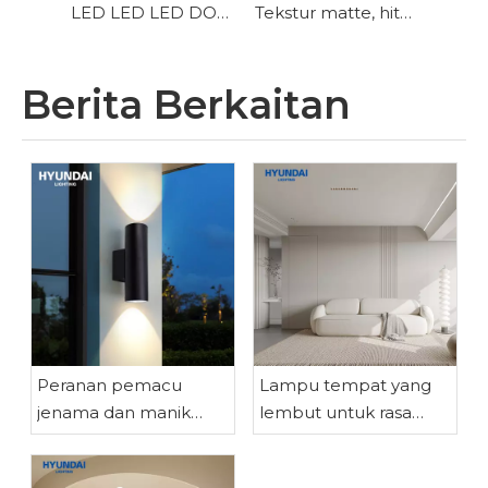
LED LED LED DOWNOR UNTUK EXHIBITION HALL
Tekstur matte, hitam ringkas, keselesaan ringan Cahaya permukaan dipasang ke bawah
Berita Berkaitan
Peranan pemacu
Lampu tempat yang
jenama dan manik
lembut untuk rasa
lampu dalam
yang menawan dan
teknologi cahaya
ambien