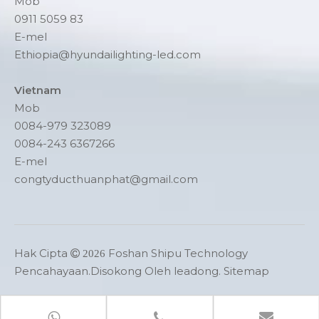
Mob
0911 5059 83
E-mel
Ethiopia@hyundailighting-led.com
Vietnam
Mob
0084-979 323089
0084-243 6367266
E-mel
congtyducthuanphat@gmail.com
Hak Cipta
Foshan Shipu Technology

2026
Pencahayaan.Disokong Oleh
leadong
.
Sitemap