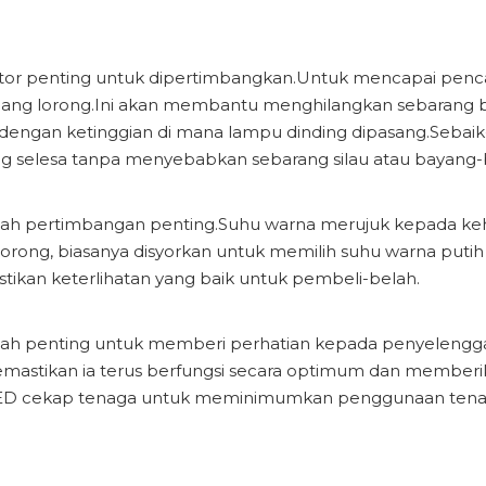
ktor penting untuk dipertimbangkan.Untuk mencapai penc
njang lorong.Ini akan membantu menghilangkan sebarang 
ati dengan ketinggian di mana lampu dinding dipasang.Sebai
g selesa tanpa menyebabkan sebarang silau atau bayang-
lah pertimbangan penting.Suhu warna merujuk kepada ke
orong, biasanya disyorkan untuk memilih suhu warna puti
ikan keterlihatan yang baik untuk pembeli-belah.
dalah penting untuk memberi perhatian kepada penyeleng
stikan ia terus berfungsi secara optimum dan memberikan
ED cekap tenaga untuk meminimumkan penggunaan tena