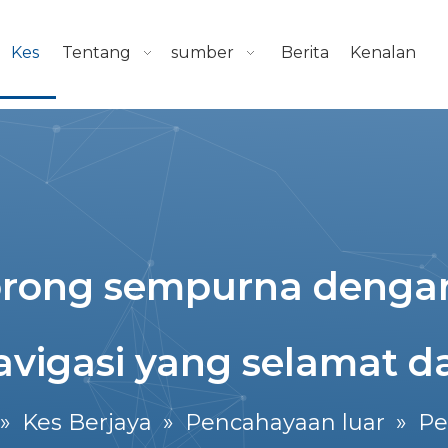
Kes
Tentang
sumber
Berita
Kenalan
orong sempurna dengan
avigasi yang selamat d
»
Kes Berjaya
»
Pencahayaan luar
»
Pe