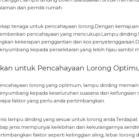
dalaman dan pemilik rumah.
cekap tenaga untuk pencahayaan lorong.Dengan kemajuan d
mberikan pencahayaan yang mencukupi.Lampu dinding L
angkan kekerapan penggantian dan kos penyelenggaraan.
nyumbang kepada persekitaran yang lebih hijau sambil men
ngkan untuk Pencahayaan Lorong Opti
pencahayaan lorong yang optimum, lampu dinding memain
menyumbang kepada keseluruhan suasana dan kefungsian 
rapa faktor yang perlu anda pertimbangkan.
nis lampu dinding yang sesuai untuk lorong anda.Terdapat p
tiap jenis mempunyai kelebihan dan kekurangannya sendiri,
imbangkan faktor seperti ketinggian siling, lebar lorong 