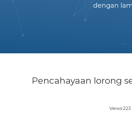
dengan lam
Pencahayaan lorong s
Views:
223