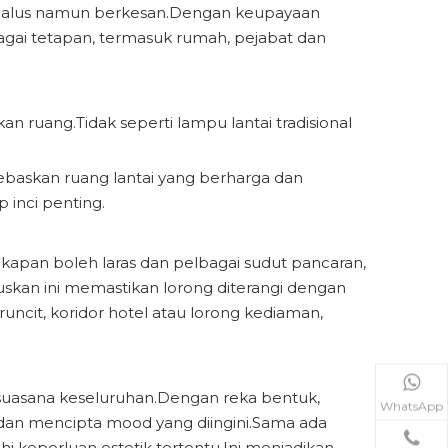
ng halus namun berkesan.Dengan keupayaan
gai tetapan, termasuk rumah, pejabat dan
ruang.Tidak seperti lampu lantai tradisional
baskan ruang lantai yang berharga dan
 inci penting.
kapan boleh laras dan pelbagai sudut pancaran,
skan ini memastikan lorong diterangi dengan
uncit, koridor hotel atau lorong kediaman,
suasana keseluruhan.Dengan reka bentuk,
WhatsApp
an mencipta mood yang diingini.Sama ada
 keperluan estetik tertentu.Ini menjadikan