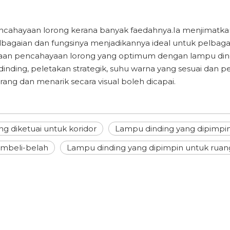
encahayaan lorong kerana banyak faedahnya.Ia menjimatk
agaian dan fungsinya menjadikannya ideal untuk pelbagai
diaan pencahayaan lorong yang optimum dengan lampu dind
dinding, peletakan strategik, suhu warna yang sesuai d
ang dan menarik secara visual boleh dicapai.
g diketuai untuk koridor
Lampu dinding yang dipimpin
embeli-belah
Lampu dinding yang dipimpin untuk rua