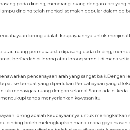
k dipasang pada dinding, menerangi ruang dengan cara ya
lampu dinding telah menjadi semakin popular dalam pelba
encahayaan lorong adalah keupayaannya untuk menjimatkan 
ai atau ruang permukaan.Ia dipasang pada dinding, membe
at berfaedah di lorong atau lorong sempit di mana setiap
g menawarkan pencahayaan arah yang sangat baik.Dengan le
tepat ke tempat yang diperlukan.Pencahayaan yang difoku
untuk menavigasi ruang dengan selamat.Sama ada di kedai r
mencukupi tanpa menyerlahkan kawasan itu.
ahayaan lorong adalah keupayaannya untuk meningkatkan 
pu dinding boleh melengkapkan mana-mana gaya hiasan d
 canggih, lampu dinding boleh disesuaikan untuk memenuhi