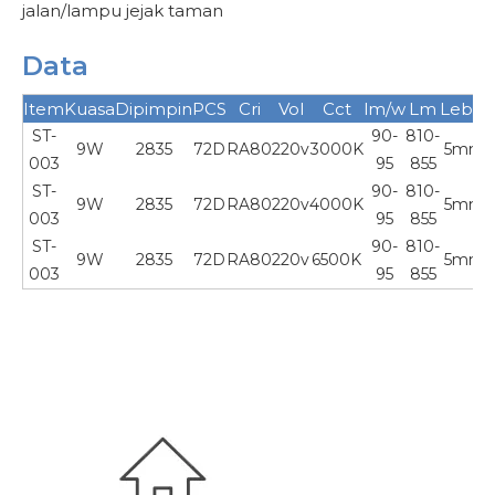
jalan/lampu jejak taman
Data
Item
Kuasa
Dipimpin
PCS
Cri
Vol
Cct
lm/w
Lm
Lebar
ST-
90-
810-
9W
2835
72D
RA80
220v
3000K
5mm
003
95
855
ST-
90-
810-
9W
2835
72D
RA80
220v
4000K
5mm
003
95
855
ST-
90-
810-
9W
2835
72D
RA80
220v
6500K
5mm
003
95
855