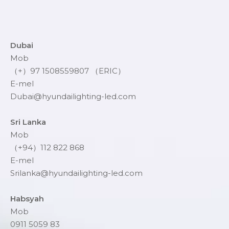
Dubai
Mob
（+）97 1508559807 （ERIC）
E-mel
Dubai@hyundailighting-led.com
Sri Lanka
Mob
（+94）112 822 868
E-mel
Srilanka@hyundailighting-led.com
Habsyah
Mob
0911 5059 83