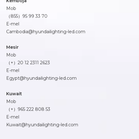
Kemboja
Mob
（855）95 99 33 70
E-mel
Cambodia@hyundailighting-led.com
Mesir
Mob
（+）20 12 2311 2623
E-mel
Egypt@hyundailighting-led.com
Kuwait
Mob
（+）965 222 808 53
E-mel
Kuwait@hyundailighting-led.com