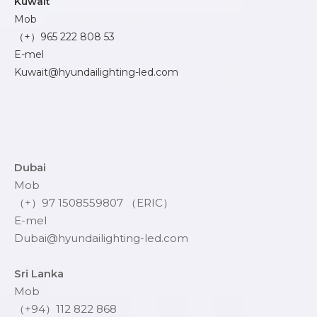
Kuwait
Mob
（+）965 222 808 53
E-mel
Kuwait@hyundailighting-led.com
Dubai
Mob
（+）97 1508559807 （ERIC）
E-mel
Dubai@hyundailighting-led.com
Sri Lanka
Mob
（+94）112 822 868