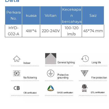
Kecekapa
Perkara
kuasa
Voltan
n
Saiz
No.
bercahaya
HYD-
100-120
4W*4
220-240V
45*74 mm
G02-A
lm/b