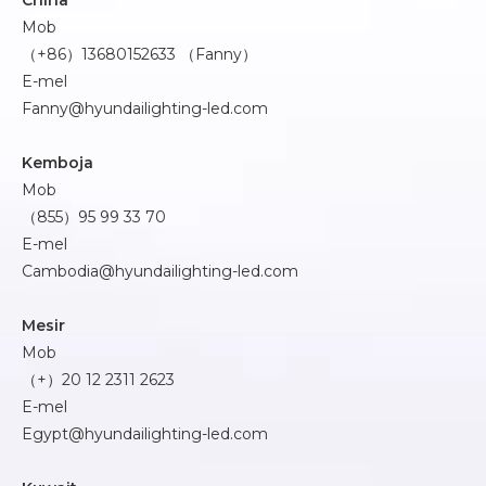
China
Mob
（+86）13680152633 （Fanny）
E-mel
Fanny@hyundailighting-led.com
Kemboja
Mob
（855）95 99 33 70
E-mel
Cambodia@hyundailighting-led.com
Mesir
Mob
（+）20 12 2311 2623
E-mel
Egypt@hyundailighting-led.com