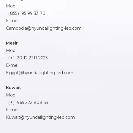
Mob
（855）95 99 33 70
E-mel
Cambodia@hyundailighting-led.com
Mesir
Mob
（+）20 12 2311 2623
E-mel
Egypt@hyundailighting-led.com
Kuwait
Mob
（+）965 222 808 53
E-mel
Kuwait@hyundailighting-led.com